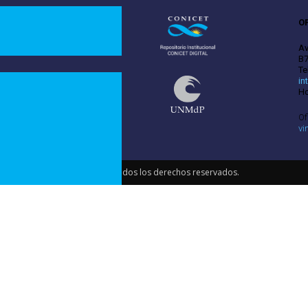
O
Av
B7
Te
in
Ho
Of
vi
ia y Tecnología de Materiales. Todos los derechos reservados.