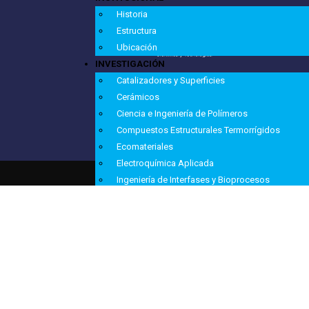
Historia
Estructura
Ubicación
INVESTIGACIÓN
Catalizadores y Superficies
Cerámicos
Ciencia e Ingeniería de Polímeros
Compuestos Estructurales Termorrígidos
Ecomateriales
Electroquímica Aplicada
© 2019 INTEMA - Instituto de Investigaciones en Cienc
Ingeniería de Interfases y Bioprocesos
Materiales Compuestos Termoplásticos
Materiales Sostenibles
Mecánica de Materiales
Metalurgia
Polímeros Biomédicos
Polímeros Nanoestructurados
PERSONAL