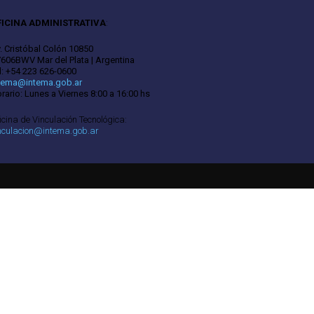
FICINA ADMINISTRATIVA
:
. Cristóbal Colón 10850
606BWV Mar del Plata | Argentina
l: +54 223 626-0600
tema@intema.gob.ar
rario: Lunes a Viernes 8:00 a 16:00 hs
icina de Vinculación Tecnológica:
nculacion@intema.gob.ar