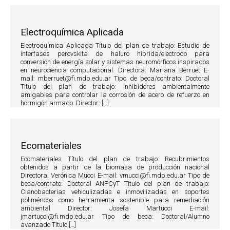
Electroquímica Aplicada
Electroquímica Aplicada Título del plan de trabajo: Estudio de
interfases perovskita de haluro híbrida/electrodo para
conversión de energía solar y sistemas neuromórficos inspirados
en neurociencia computacional. Directora: Mariana Berruet E-
mail: mberruet@fi.mdp.edu.ar Tipo de beca/contrato: Doctoral
Título del plan de trabajo: Inhibidores ambientalmente
amigables para controlar la corrosión de acero de refuerzo en
hormigón armado. Director: […]
Ecomateriales
Ecomateriales Título del plan de trabajo: Recubrimientos
obtenidos a partir de la biomasa de producción nacional
Directora: Verónica Mucci E-mail: vmucci@fi.mdp.edu.ar Tipo de
beca/contrato: Doctoral ANPCyT Título del plan de trabajo:
Cianobacterias vehiculizadas e inmovilizadas en soportes
poliméricos como herramienta sostenible para remediación
ambiental Director: Josefa Martucci E-mail:
jmartucci@fi.mdp.edu.ar Tipo de beca: Doctoral/Alumno
avanzado Título […]