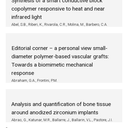
Synthesis of a smart conductive block
copolymer responsive to heat and near
infrared light
Abel, S.B., Riberi, K., Rivarola, C.R., Molina, M., Barbero, C.A.
Editorial corner – a personal view small-
diameter polymer-based vascular grafts:
Towards a biomimetic mechanical
response
Abraham, G.A., Frontini, P.M.
Analysis and quantification of bone tissue
around anodized zirconium implants
Abras, G., Katunar, M.R., Ballarre, J., Ballarin, V.L., Pastore, J.I.