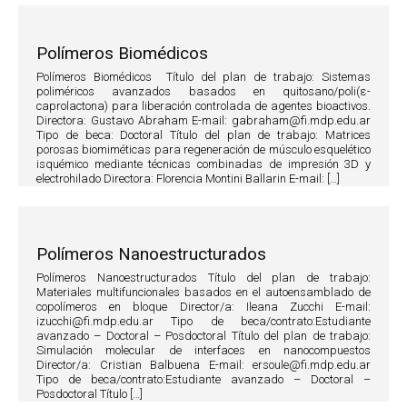
Polímeros Biomédicos
Polímeros Biomédicos Título del plan de trabajo: Sistemas
poliméricos avanzados basados en quitosano/poli(ε-
caprolactona) para liberación controlada de agentes bioactivos.
Directora: Gustavo Abraham E-mail: gabraham@fi.mdp.edu.ar
Tipo de beca: Doctoral Título del plan de trabajo: Matrices
porosas biomiméticas para regeneración de músculo esquelético
isquémico mediante técnicas combinadas de impresión 3D y
electrohilado Directora: Florencia Montini Ballarin E-mail: […]
Polímeros Nanoestructurados
Polímeros Nanoestructurados Título del plan de trabajo:
Materiales multifuncionales basados en el autoensamblado de
copolímeros en bloque Director/a: Ileana Zucchi E-mail:
izucchi@fi.mdp.edu.ar Tipo de beca/contrato:Estudiante
avanzado – Doctoral – Posdoctoral Título del plan de trabajo:
Simulación molecular de interfaces en nanocompuestos
Director/a: Cristian Balbuena E-mail: ersoule@fi.mdp.edu.ar
Tipo de beca/contrato:Estudiante avanzado – Doctoral –
Posdoctoral Título […]