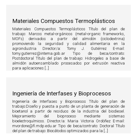
Materiales Compuestos Termoplásticos
Materiales Compuestos Termoplásticos Título del plan de
trabajo: Marcos metal-orgánicos (metal-organic frameworks,
MOFs) derivados a partir del almidón (ciclodextrina)
promoviendo la seguridad y calidad alimentaria en la
agroindustria Director/a: Tomy J. Gutiérrez E-mail:
tomy.gutierrez@intema.gob.ar Tipo de beca/contrato:
Postdoctoral Título del plan de trabajo: Hidrogeles a base de
almidón autoensamblado procesados por extrusión reactiva
para aplicaciones […]
Ingeniería de Interfases y Bioprocesos
Ingeniería de Interfases y Bioprocesos Título del plan de
trabajo:Diseño y puesta a punto de un planta de generación de
bioetanol a partir de residuos de la industria del biodiesel.
Mejoramiento del bioproceso mediante sistemas
bioelectroquímicos. Director/a: Maria Victoria Ordóñez E-mail:
mvordone@fi.mdp.edu.ar Tipo de beca/contrato: Doctoral Título
del plan de trabajo: Biocátodos optimizados para la […]