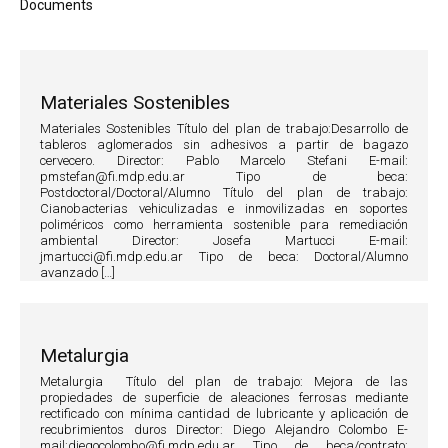
Documents
Materiales Sostenibles
Materiales Sostenibles Título del plan de trabajo:Desarrollo de
tableros aglomerados sin adhesivos a partir de bagazo
cervecero. Director: Pablo Marcelo Stefani E-mail:
pmstefan@fi.mdp.edu.ar Tipo de beca:
Postdoctoral/Doctoral/Alumno Título del plan de trabajo:
Cianobacterias vehiculizadas e inmovilizadas en soportes
poliméricos como herramienta sostenible para remediación
ambiental Director: Josefa Martucci E-mail:
jmartucci@fi.mdp.edu.ar Tipo de beca: Doctoral/Alumno
avanzado […]
Metalurgia
Metalurgia Título del plan de trabajo: Mejora de las
propiedades de superficie de aleaciones ferrosas mediante
rectificado con mínima cantidad de lubricante y aplicación de
recubrimientos duros Director: Diego Alejandro Colombo E-
mail:diegocolombo@fi.mdp.edu.ar Tipo de beca/contrato: