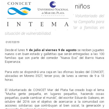
Desde la ciencia para los niños
En su tercer año de funcionamiento, el Voluntariado del
CONICET Mar del Plata lleva adelante una Campaña para
el Día del Niño y la Niña para ayudar a familias en
situación de vulnerabilidad.
01/07/2019
Desde el lunes
1 de julio al viernes 9 de agosto
se reciben juguetes
nuevos o en buen estado y galletitas que serán entregadas a las 100
familias que son parte del comedor “Nueva Eva” del Barrio Nueva
Esperanza.
Para esto se dispondrá una caja en las oficinas locales del CONICET,
ubicadas en Moreno 3527, tercer piso, de lunes a viernes de 9 a 13
horas.
El Voluntariado de CONICET Mar del Plata fue creado bajo el lema
“Mucha gente pequeña, en lugares pequeños, haciendo cosas
pequeñas, puede cambiar el mundo”, del escritor Eduardo Galeano, en
octubre del 2016 con el objetivo de acercarse a la comunidad con
acciones solidarias que contribuyan al bien social, la generación y