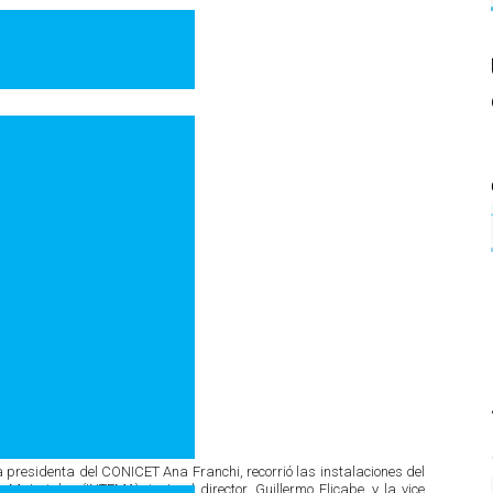
la presidenta del CONICET Ana Franchi, recorrió las instalaciones del
 Materiales (INTEMA), junto al director, Guillermo Eliçabe, y la vice