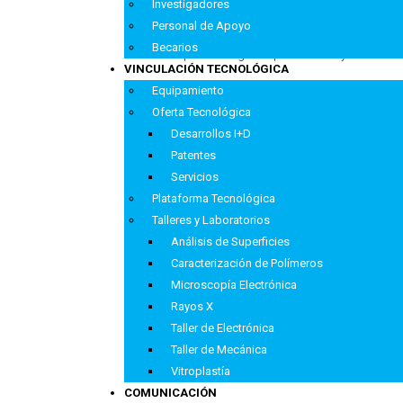
Investigadores
directora Vera Álvarez.
“Dialogamos sobre el futuro del CONICET en nuestr
Personal de Apoyo
funcionamiento de nuestras Unidades Ejecutoras y
Becarios
interesante para dialogar en profundidad y mostrar de
VINCULACIÓN TECNOLÓGICA
Equipamiento
Oferta Tecnológica
Desarrollos I+D
Patentes
Servicios
Plataforma Tecnológica
Talleres y Laboratorios
Análisis de Superficies
Caracterización de Polímeros
Microscopía Electrónica
Rayos X
Taller de Electrónica
Taller de Mecánica
Fuente: CONICET
Vitroplastía
COMUNICACIÓN