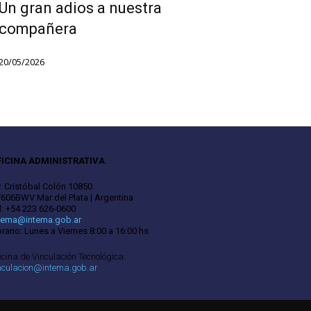
Un gran adios a nuestra
compañera
20/05/2026
FICINA ADMINISTRATIVA
:
. Cristóbal Colón 10850
606BWV Mar del Plata | Argentina
l: +54 223 626-0600
tema@intema.gob.ar
rario: Lunes a Viernes 8:00 a 16:00 hs
icina de Vinculación Tecnológica:
nculacion@intema.gob.ar