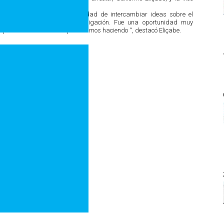
a región. Tuvimos la oportunidad de intercambiar ideas sobre el
 nuestros proyectos de investigación. Fue una oportunidad muy
 primera mano todo lo que estamos haciendo “, destacó Eliçabe.