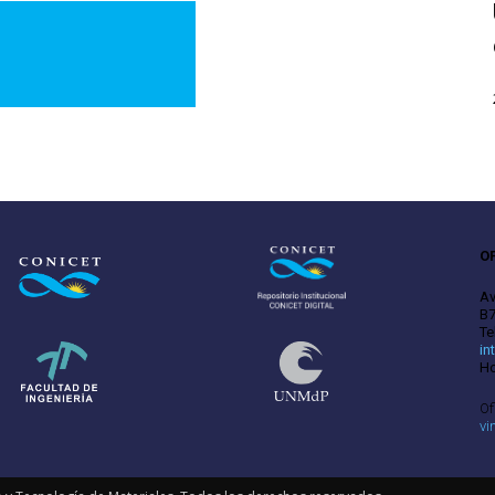
O
Av
B7
Te
in
Ho
Of
vi